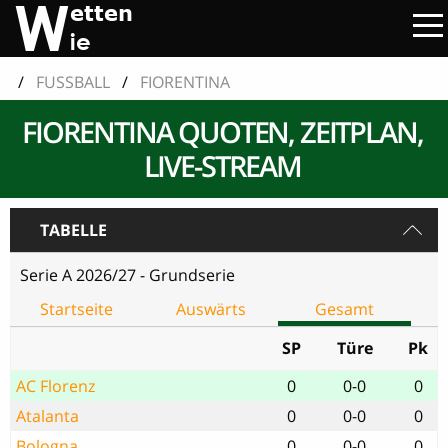
/
FUSSBALL
/
FIORENTINA
FIORENTINA QUOTEN, ZEITPLAN,
LIVE-STREAM
TABELLE
Serie A 2026/27 - Grundserie
Startseite
Auswärts
Gesamt
SP
Türe
Pk
AC Florenz
0
0-0
0
Atalanta
0
0-0
0
Bologna
0
0-0
0