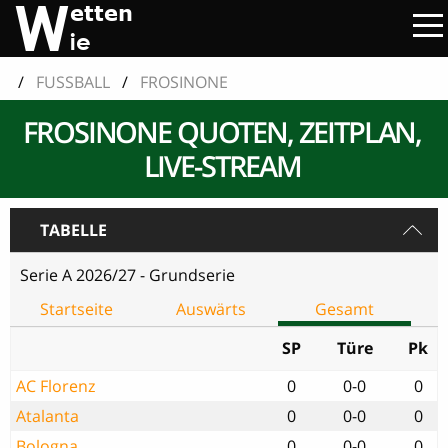
/
FUSSBALL
/
FROSINONE
FROSINONE QUOTEN, ZEITPLAN,
LIVE-STREAM
TABELLE
Serie A 2026/27 - Grundserie
Startseite
Auswärts
Gesamt
SP
Türe
Pk
AC Florenz
0
0-0
0
Atalanta
0
0-0
0
Bologna
0
0-0
0