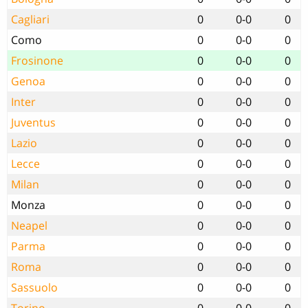
Cagliari
0
0-0
0
Como
0
0-0
0
Frosinone
0
0-0
0
Genoa
0
0-0
0
Inter
0
0-0
0
Juventus
0
0-0
0
Lazio
0
0-0
0
Lecce
0
0-0
0
Milan
0
0-0
0
Monza
0
0-0
0
Neapel
0
0-0
0
Parma
0
0-0
0
Roma
0
0-0
0
Sassuolo
0
0-0
0
Torino
0
0-0
0