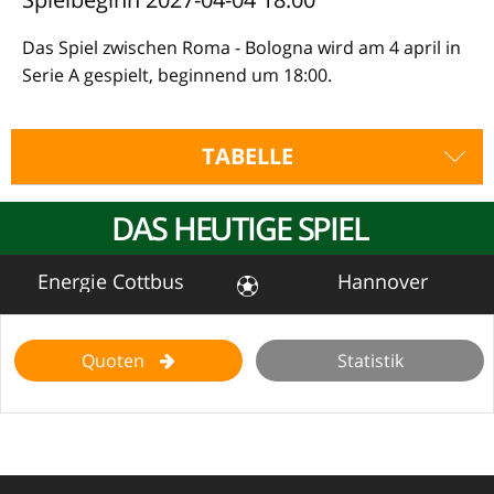
Das Spiel zwischen Roma - Bologna wird am 4 april in
Serie A gespielt, beginnend um 18:00.
TABELLE
DAS HEUTIGE SPIEL
Energie Cottbus
Hannover
Quoten
Statistik