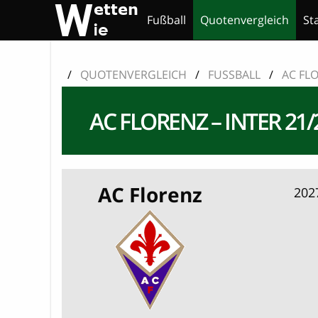
Fußball
Quotenvergleich
St
/
QUOTENVERGLEICH
/
FUSSBALL
/
AC FLO
AC FLORENZ – INTER 21
AC Florenz
202