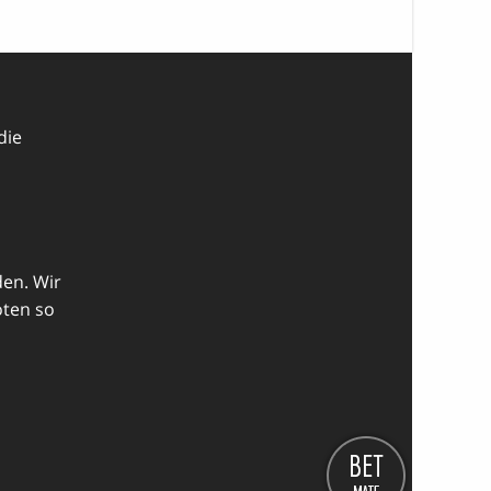
die
den. Wir
oten so