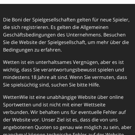
Die Boni der Spielgesellschaften gelten für neue Spieler,
die sich registrieren. Es gelten die Allgemeinen
Geschäftsbedingungen des Unternehmens. Besuchen
Sie die Website der Spielgesellschaft, um mehr über die
Bedingungen zu erfahren.
Wetten ist ein unterhaltsames Vergnügen, aber es ist
wichtig, dass Sie verantwortungsbewusst spielen und
mindestens 18 Jahre alt sind. Wenn Sie vermuten, dass
Sie spielsüchtig sind, suchen Sie bitte Hilfe.
WettenWie ist eine unabhängige Website über online
Sportwetten und ist nicht mit einer Wettseite
verbunden. Wir behalten uns für eventuelle Fehler auf
der Website vor. Unser Ziel ist es, dass die von uns
angebotenen Quoten so genau wie möglich zu sein, aber
manchmal können technische Fehler auf der Website