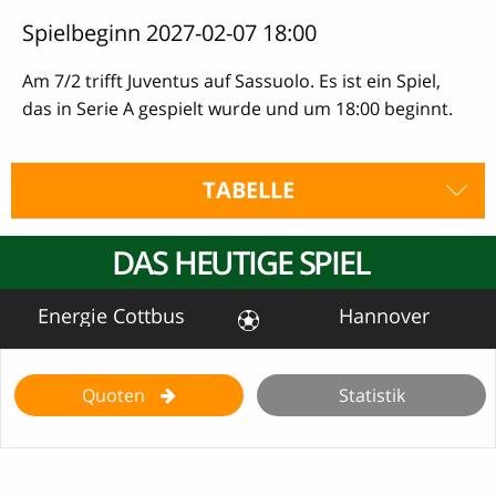
Spielbeginn 2027-02-07 18:00
Am 7/2 trifft Juventus auf Sassuolo. Es ist ein Spiel,
das in Serie A gespielt wurde und um 18:00 beginnt.
TABELLE
DAS HEUTIGE SPIEL
Energie Cottbus
Hannover
Quoten
Statistik