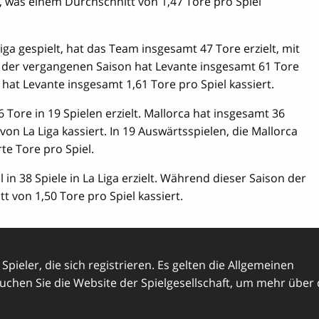
, was einem Durchschnitt von 1,47 Tore pro Spiel
Liga gespielt, hat das Team insgesamt 47 Tore erzielt, mit
n der vergangenen Saison hat Levante insgesamt 61 Tore
t hat Levante insgesamt 1,61 Tore pro Spiel kassiert.
 Tore in 19 Spielen erzielt. Mallorca hat insgesamt 36
on La Liga kassiert. In 19 Auswärtsspielen, die Mallorca
rte Tore pro Spiel.
 in 38 Spiele in La Liga erzielt. Während dieser Saison der
tt von 1,50 Tore pro Spiel kassiert.
Spieler, die sich registrieren. Es gelten die Allgemeinen
hen Sie die Website der Spielgesellschaft, um mehr über 