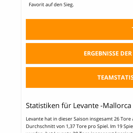
Favorit auf den Sieg.
ERGEBNISSE DE
TEAMSTATIS
Statistiken für Levante -Mallorca
Levante hat in dieser Saison insgesamt 26 Tore 
Durchschnitt von 1,37 Tore pro Spiel. Im 19 Spi