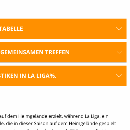
TABELLE
R GEMEINSAMEN TREFFEN
TIKEN IN LA LIGA%.
auf dem Heimgelände erzielt, während La Liga, ein
ele, die in dieser Saison auf dem Heimgelände gespielt