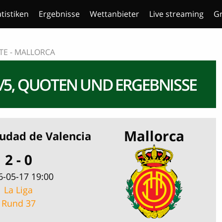
atistiken
Ergebnisse
Wettanbieter
Live streaming
Gr
TE - MALLORCA
/5, QUOTEN UND ERGEBNISSE
Mallorca
iudad de Valencia
2 - 0
6-05-17 19:00
La Liga
Rund 37