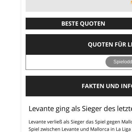
BESTE QUOTEN
QUOTEN FÜR L
Spielod
FAKTEN UND IN
Levante ging als Sieger des letz
Levante verließ als Sieger das Spiel gegen Ma
Spiel zwischen Levante und Mallorca in La Li