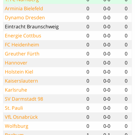
Arminia Bielefeld
0
0-0
0
Dynamo Dresden
0
0-0
0
Eintracht Braunschweig
0
0-0
0
Energie Cottbus
0
0-0
0
FC Heidenheim
0
0-0
0
Greuther Fürth
0
0-0
0
Hannover
0
0-0
0
Holstein Kiel
0
0-0
0
Kaiserslautern
0
0-0
0
Karlsruhe
0
0-0
0
SV Darmstadt 98
0
0-0
0
St. Pauli
0
0-0
0
VfL Osnabrück
0
0-0
0
Wolfsburg
0
0-0
0
Bochum
1
0-1
0