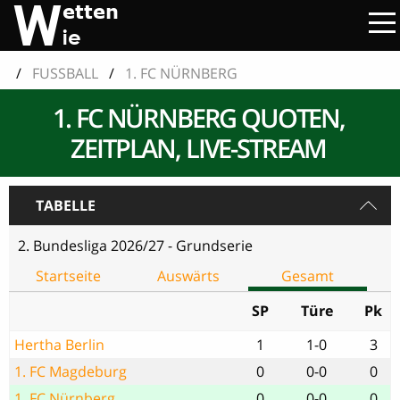
/
FUSSBALL
/
1. FC NÜRNBERG
1. FC NÜRNBERG QUOTEN,
ZEITPLAN, LIVE-STREAM
TABELLE
2. Bundesliga 2026/27 - Grundserie
Startseite
Auswärts
Gesamt
SP
Türe
Pk
Hertha Berlin
1
1-0
3
1. FC Magdeburg
0
0-0
0
1. FC Nürnberg
0
0-0
0