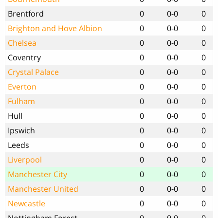
Brentford
0
0-0
0
Brighton and Hove Albion
0
0-0
0
Chelsea
0
0-0
0
Coventry
0
0-0
0
Crystal Palace
0
0-0
0
Everton
0
0-0
0
Fulham
0
0-0
0
Hull
0
0-0
0
Ipswich
0
0-0
0
Leeds
0
0-0
0
Liverpool
0
0-0
0
Manchester City
0
0-0
0
Manchester United
0
0-0
0
Newcastle
0
0-0
0
Nottingham Forest
0
0-0
0