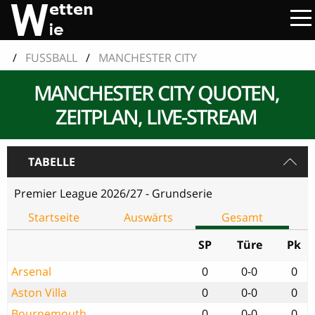
/
FUSSBALL
/
MANCHESTER CITY
MANCHESTER CITY QUOTEN,
ZEITPLAN, LIVE-STREAM
TABELLE
Premier League 2026/27 - Grundserie
Startseite
Auswärts
Gesamt
SP
Türe
Pk
Arsenal
0
0-0
0
Aston Villa
0
0-0
0
Bournemouth
0
0-0
0