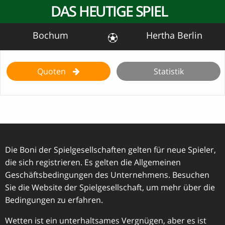
DAS HEUTIGE SPIEL
Bochum
Hertha Berlin
Quoten
Statistik
Die Boni der Spielgesellschaften gelten für neue Spieler,
die sich registrieren. Es gelten die Allgemeinen
Geschäftsbedingungen des Unternehmens. Besuchen
Sie die Website der Spielgesellschaft, um mehr über die
Bedingungen zu erfahren.
Wetten ist ein unterhaltsames Vergnügen, aber es ist