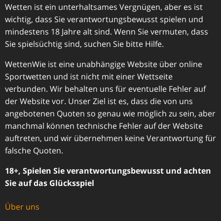
Wetten ist ein unterhaltsames Vergnügen, aber es ist
wichtig, dass Sie verantwortungsbewusst spielen und
mindestens 18 Jahre alt sind. Wenn Sie vermuten, dass
Sie spielsüchtig sind, suchen Sie bitte Hilfe.
WettenWie ist eine unabhängige Website über online
Sportwetten und ist nicht mit einer Wettseite
verbunden. Wir behalten uns für eventuelle Fehler auf
der Website vor. Unser Ziel ist es, dass die von uns
angebotenen Quoten so genau wie möglich zu sein, aber
manchmal können technische Fehler auf der Website
auftreten, und wir übernehmen keine Verantwortung für
falsche Quoten.
18+, Spielen Sie verantwortungsbewusst und achten
Sie auf das Glücksspiel
Über uns