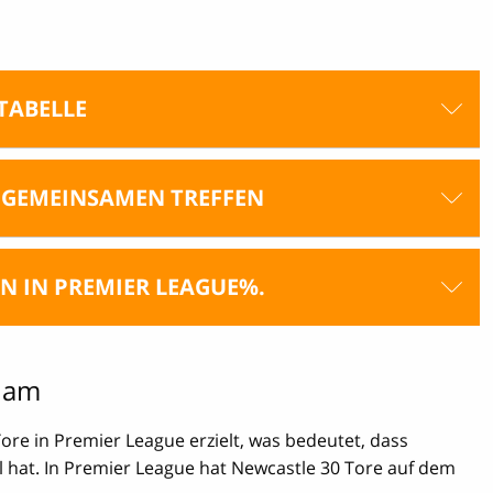
TABELLE
R GEMEINSAMEN TREFFEN
N IN PREMIER LEAGUE%.
 Ham
ore in Premier League erzielt, was bedeutet, dass
l hat. In Premier League hat Newcastle 30 Tore auf dem