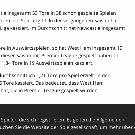
tle insgesamt 53 Tore in 38 schon gespielte Spielen
Toren pro Spiel ergibt. In der vergangenen Saison hat
 Liga kassiert. Im Durchschnitt hat Newcastle insgesamt
re in Auswärtsspielen, so hat West Ham insgesamt 19
in dieser Saison mit Premier League gespielt haben. In
1,84 Tore in 19 Auswärtsspielen kassiert.
chschnittlich 1,21 Tore pro Spiel erzielt. In der
 Tore kassiert. Das bedeutet, dass West Ham
t hat, die in Premier League gespielt wurden.
Spieler, die sich registrieren. Es gelten die Allgemeinen
hen Sie die Website der Spielgesellschaft, um mehr über 