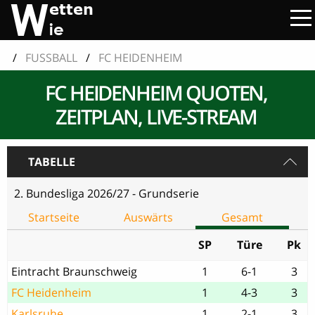
/
FUSSBALL
/
FC HEIDENHEIM
FC HEIDENHEIM QUOTEN,
ZEITPLAN, LIVE-STREAM
TABELLE
2. Bundesliga 2026/27 - Grundserie
Startseite
Auswärts
Gesamt
SP
Türe
Pk
Eintracht Braunschweig
1
6-1
3
FC Heidenheim
1
4-3
3
Karlsruhe
1
2-1
3