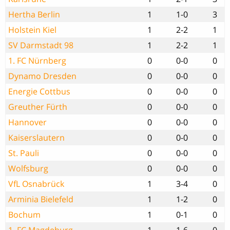
Hertha Berlin
1
1-0
3
Holstein Kiel
1
2-2
1
SV Darmstadt 98
1
2-2
1
1. FC Nürnberg
0
0-0
0
Dynamo Dresden
0
0-0
0
Energie Cottbus
0
0-0
0
Greuther Fürth
0
0-0
0
Hannover
0
0-0
0
Kaiserslautern
0
0-0
0
St. Pauli
0
0-0
0
Wolfsburg
0
0-0
0
VfL Osnabrück
1
3-4
0
Arminia Bielefeld
1
1-2
0
Bochum
1
0-1
0
1. FC Magdeburg
1
1-6
0