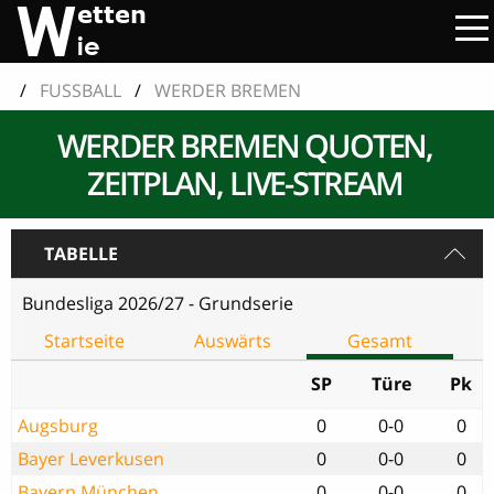
/
FUSSBALL
/
WERDER BREMEN
WERDER BREMEN QUOTEN,
ZEITPLAN, LIVE-STREAM
TABELLE
Bundesliga 2026/27 - Grundserie
Startseite
Auswärts
Gesamt
SP
Türe
Pk
Augsburg
0
0-0
0
Bayer Leverkusen
0
0-0
0
Bayern München
0
0-0
0