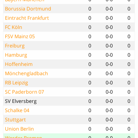
Borussia Dortmund
0
0-0
0
Eintracht Frankfurt
0
0-0
0
FC Köln
0
0-0
0
FSV Mainz 05
0
0-0
0
Freiburg
0
0-0
0
Hamburg
0
0-0
0
Hoffenheim
0
0-0
0
Mönchengladbach
0
0-0
0
RB Leipzig
0
0-0
0
SC Paderborn 07
0
0-0
0
SV Elversberg
0
0-0
0
Schalke 04
0
0-0
0
Stuttgart
0
0-0
0
Union Berlin
0
0-0
0
Werder Bremen
0
0-0
0