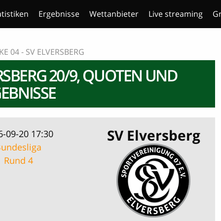
atistiken
Ergebnisse
Wettanbieter
Live streaming
Gr
KE 04 - SV ELVERSBERG
ERSBERG 20/9, QUOTEN UND
EBNISSE
SV Elversberg
6-09-20 17:30
undesliga
Rund 4