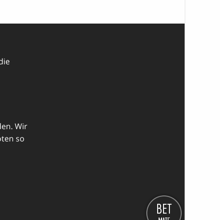
die
den. Wir
oten so