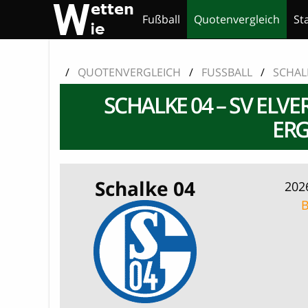
Fußball
Quotenvergleich
St
/
QUOTENVERGLEICH
/
FUSSBALL
/
SCHAL
SCHALKE 04 – SV ELV
ERG
Schalke 04
202
B