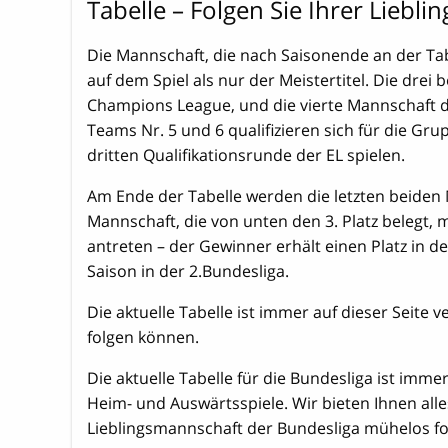
Tabelle – Folgen Sie Ihrer Liebl
Die Mannschaft, die nach Saisonende an der Tabe
auf dem Spiel als nur der Meistertitel. Die drei 
Champions League, und die vierte Mannschaft da
Teams Nr. 5 und 6 qualifizieren sich für die G
dritten Qualifikationsrunde der EL spielen.
Am Ende der Tabelle werden die letzten beide
Mannschaft, die von unten den 3. Platz belegt,
antreten – der Gewinner erhält einen Platz in de
Saison in der 2.Bundesliga.
Die aktuelle Tabelle ist immer auf dieser Seite
folgen können.
Die aktuelle Tabelle für die Bundesliga ist immer
Heim- und Auswärtsspiele. Wir bieten Ihnen alle
Lieblingsmannschaft der Bundesliga mühelos f