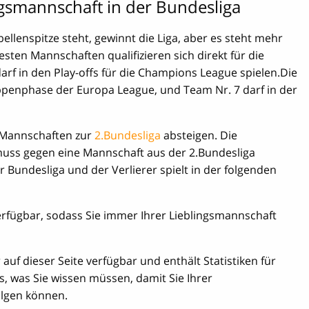
ingsmannschaft in der Bundesliga
llenspitze steht, gewinnt die Liga, aber es steht mehr
besten Mannschaften qualifizieren sich direkt für die
rf in den Play-offs für die Champions League spielen.
Die
ruppenphase der Europa League, und Team Nr. 7 darf in der
n Mannschaften zur
2.Bundesliga
absteigen. Die
 muss gegen eine Mannschaft aus der 2.Bundesliga
r Bundesliga und der Verlierer spielt in der folgenden
 verfügbar, sodass Sie immer Ihrer Lieblingsmannschaft
 auf dieser Seite verfügbar und enthält Statistiken für
s, was Sie wissen müssen, damit Sie Ihrer
olgen können.