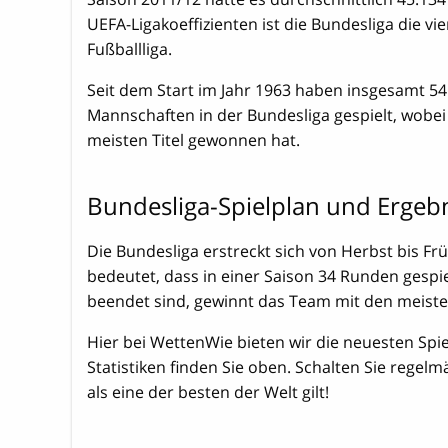
UEFA-Ligakoeffizienten ist die Bundesliga die v
Fußballliga.
Seit dem Start im Jahr 1963 haben insgesamt 5
Mannschaften in der Bundesliga gespielt, wobe
meisten Titel gewonnen hat.
Bundesliga-Spielplan und Ergeb
Die Bundesliga erstreckt sich von Herbst bis Fr
bedeutet, dass in einer Saison 34 Runden gespi
beendet sind, gewinnt das Team mit den meisten
Hier bei WettenWie bieten wir die neuesten Spi
Statistiken finden Sie oben. Schalten Sie regelm
als eine der besten der Welt gilt!