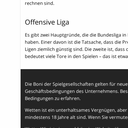
rechnen sind.
Offensive Liga
Es gibt zwei Hauptgründe, die die Bundesliga 
haben. Einer davon ist die Tatsache, dass die 
Ligen ziemlich günstig sind. Die zweite ist, dass
bedeutet viele Tore in den Spielen – das ist et
Die Boni der Spielgesellschaften gelten für neue 
Geschäftsbedingungen des Unternehmens. Besuc
Bedingungen zu erfahren.
Wetten ist ein unterhaltsames Vergnügen, aber 
mindestens 18 Jahre alt sind. Wenn Sie vermuten,