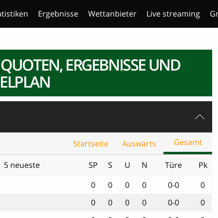
atistiken
Ergebnisse
Wettanbieter
Live streaming
Gr
– QUOTEN, ERGEBNISSE UND
IELPLAN
Gesamt
Startseite
Auswärts
5 neueste
SP
S
U
N
Türe
Pk
0
0
0
0
0-0
0
0
0
0
0
0-0
0