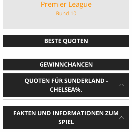
Premier League
Rund 10
BESTE QUOTEN
GEWINNCHANCEN
QUOTEN FÜR SUNDERLAND -
CHELSEA%.
FAKTEN UND INFORMATIONEN ZUM
SPIEL