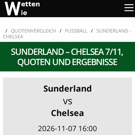
/
QUOTENVERGLEICH
/
FUSSBALL
/
SUNDERLAND -
CHELSEA
SUNDERLAND – CHELSEA 7/11,
QUOTEN UND ERGEBNISSE
Sunderland
vs
Chelsea
2026-11-07 16:00