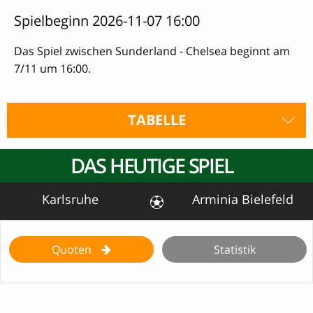
Spielbeginn 2026-11-07 16:00
Das Spiel zwischen Sunderland - Chelsea beginnt am
7/11 um 16:00.
TABELLE
DAS HEUTIGE SPIEL
Karlsruhe
Arminia Bielefeld
Quoten
Statistik