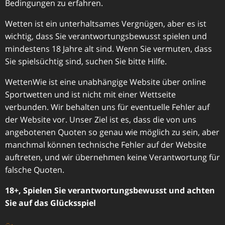
Bedingungen zu erfahren.
Wetten ist ein unterhaltsames Vergnügen, aber es ist
wichtig, dass Sie verantwortungsbewusst spielen und
mindestens 18 Jahre alt sind. Wenn Sie vermuten, dass
Sie spielsüchtig sind, suchen Sie bitte Hilfe.
WettenWie ist eine unabhängige Website über online
Sportwetten und ist nicht mit einer Wettseite
verbunden. Wir behalten uns für eventuelle Fehler auf
der Website vor. Unser Ziel ist es, dass die von uns
angebotenen Quoten so genau wie möglich zu sein, aber
manchmal können technische Fehler auf der Website
auftreten, und wir übernehmen keine Verantwortung für
falsche Quoten.
18+, Spielen Sie verantwortungsbewusst und achten
Sie auf das Glücksspiel